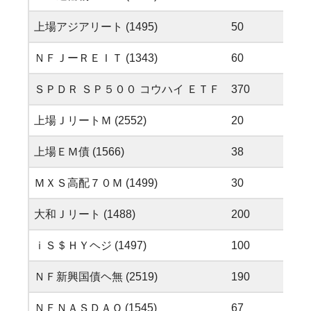
上場アジアリート (1495)
50
508,
ＮＦＪーＲＥＩＴ (1343)
60
127,
ＳＰＤＲ ＳＰ５００ コウハイ ＥＴＦ
370
1,63
上場ＪリートＭ (2552)
20
43,4
上場ＥＭ債 (1566)
38
1,70
ＭＸＳ高配７０Ｍ (1499)
30
254,
大和Ｊリート (1488)
200
416,
ｉＳ＄ＨＹヘジ (1497)
100
236,
ＮＦ新興国債ヘ無 (2519)
190
197,
ＮＦＮＡＳＤＡＱ (1545)
67
1,09