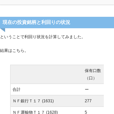
現在の投資銘柄と利回りの状況
ということで利回り状況を計算してみました。
結果はこちら。
保有口数
取得
（口）
（円
合計
ー
8,67
ＮＦ銀行Ｔ１７ (1631)
277
2,26
ＮＦ運輸物Ｔ１７ (1628)
5
76,9