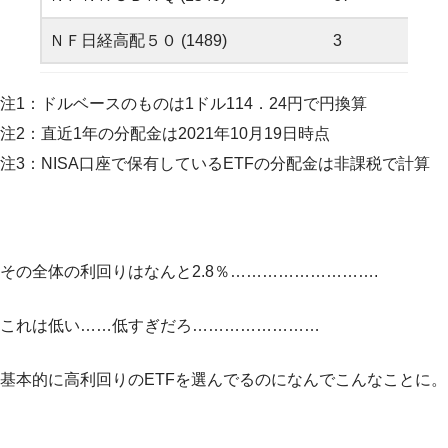
ＮＦ日経高配５０ (1489)
3
107,
注1：ドルベースのものは1ドル114．24円で円換算
注2：直近1年の分配金は2021年10月19日時点
注3：NISA口座で保有しているETFの分配金は非課税で計算
その全体の利回りはなんと2.8％……………………….
これは低い……低すぎだろ……………………
基本的に高利回りのETFを選んでるのになんでこんなことに。