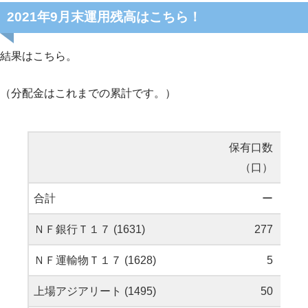
2021年9月末運用残高はこちら！
結果はこちら。
（分配金はこれまでの累計です。）
保有口数
平均
（口）
合計
ー
ＮＦ銀行Ｔ１７ (1631)
277
ＮＦ運輸物Ｔ１７ (1628)
5
上場アジアリート (1495)
50