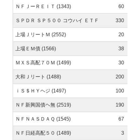
ＮＦＪーＲＥＩＴ (1343)
60
ＳＰＤＲ ＳＰ５００ コウハイ ＥＴＦ
330
上場ＪリートＭ (2552)
20
上場ＥＭ債 (1566)
38
ＭＸＳ高配７０Ｍ (1499)
30
大和Ｊリート (1488)
200
ｉＳ＄ＨＹヘジ (1497)
100
ＮＦ新興国債ヘ無 (2519)
190
ＮＦＮＡＳＤＡＱ (1545)
67
ＮＦ日経高配５０ (1489)
3